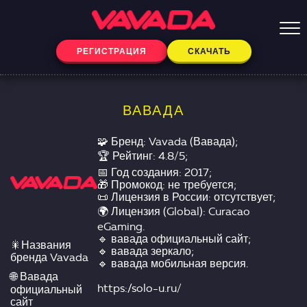
мен
РЕГИСТРАЦИЯ
СКАЧАТЬ
ВАВАДА
🧩 Бренд: Vavada (Вавада);
🏆 Рейтинг: 4.8/5;
📅 Год создания: 2017;
🎁 Промокод: не требуется;
📜 Лицензия в России: отсутствует;
🌍 Лицензия (Global): Curacao
eGaming.
🔹 вавада официальный сайт;
🎇Названия
🔹 вавада зеркало;
бренда Vavada
🔹 вавада мобильная версия.
🌐 Вавада
https://solo-u.ru/
официальный
сайт